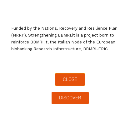
Corsi di aggiornamento
: temporalmente
limitati (3-5 giorni) ma focalizzati su
Funded by the National Recovery and Resilience Plan
(NRRP), Strengthening BBMRI.it is a project born to
argomenti specifici (ad esempio le
reinforce BBMRI.it, the Italian Node of the European
condizioni pre-analitiche e le relative
biobanking Research Infrastructure, BBMRI-ERIC.
specifiche tecniche per la diagnostica in
vitro nei documenti CEN/TC 140, che
rappresenteranno la base per la nuova
CLOSE
normativa ISO in via di
proposizione/revisione da parte di Esperti
DISCOVER
di BBMRI-ERIC), e dedicati a personale già
formato
Executive Master in Management of