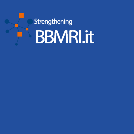
del settore.
Webinars
: Il Common Service Qualità
organizza webinar e eventi di formazione
sul sistema qualità delle biobanche .
Maggiori Informazioni
BBMRI.it organizza ogni anno gruppi di lavoro su
tematiche di rilievo per le biobanche (
LINK
) e ha
sviluppato una “Mappa delle competenze del
biobancario” (
LINK
).