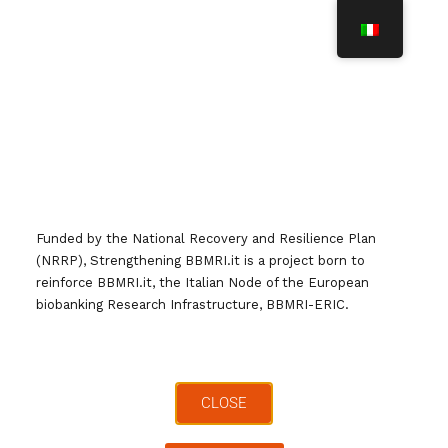
N
A
V
I
G
Come Partecipare
A
Z
I
O
N
Funded by the National Recovery and Resilience Plan
E
Se vuoi interagire con il nodo, porre domande,
T
(NRRP), Strengthening BBMRI.it is a project born to
segnalare o proporre iniziative, scrivi
O
reinforce BBMRI.it, the Italian Node of the European
G
a
italy@bbmri.it
, ti ricontatteremo al più presto
biobanking Research Infrastructure, BBMRI-ERIC.
G
L
Se vuoi ricevere regolarmente informazioni
E
sull’infrastruttura, iscriviti alla newsletter inviando
una mail a
italy@bbmri.it
indicando nell’oggetto
CLOSE
“Iscrizione alla newsletter”