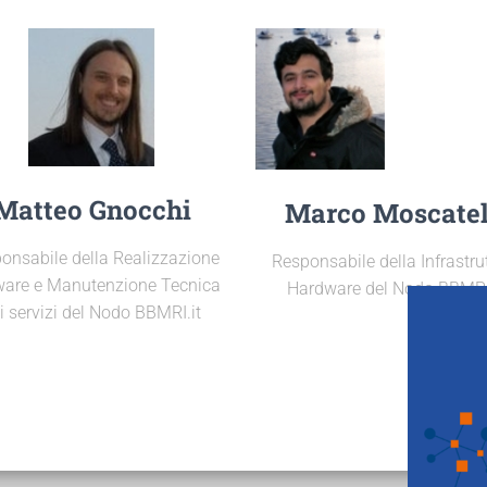
Matteo Gnocchi
Marco Moscatel
onsabile della Realizzazione
Responsabile della Infrastru
ware e Manutenzione Tecnica
Hardware del Nodo BBMRI
i servizi del Nodo BBMRI.it