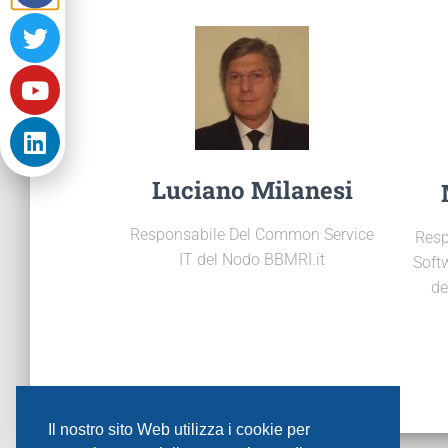
Luciano Milanesi
Responsabile Del Common Service
Resp
IT del Nodo BBMRI.it
Soft
de
Il nostro sito Web utilizza i cookie per