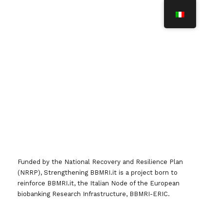
N
A
V
I
G
Architettura del Nodo
A
Z
I
O
N
E
T
O
La maggior parte delle biobanche e centri di risorse
G
biologiche italiani partecipano a reti tematiche,
G
Funded by the National Recovery and Resilience Plan
L
nazionali, europee ed internazionali. In Italia le
E
(NRRP), Strengthening BBMRI.it is a project born to
biobanche, in gran parte, si trovano e operano
reinforce BBMRI.it, the Italian Node of the European
presso strutture e istituzioni (es. ospedali, IRCCS)
biobanking Research Infrastructure, BBMRI-ERIC.
inserite nel (o collegate al) sistema sanitario
nazionale e pertanto sono sostenute direttamente