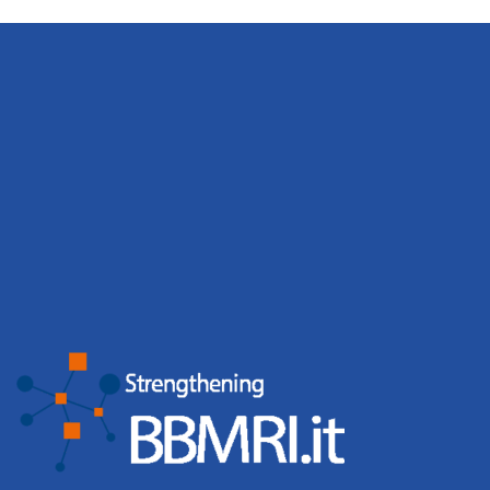
migliorare la qualità delle biobanche e progettarne
la sostenibilità a lungo termine. BBMRI.it collabora
attivamente con altre iniziative Regionali al fine di
organizzare le attività legate al biobanking.