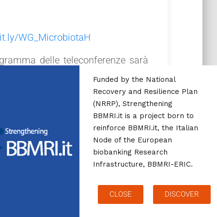
bit.ly/WG_MicrobiotaH
rogramma delle teleconferenze sarà
Funded by the National
Recovery and Resilience Plan
ipante dovrà attestare che la sua
(NRRP), Strengthening
BBMRI.it is a project born to
reinforce BBMRI.it, the Italian
Node of the European
biobanking Research
Infrastructure, BBMRI-ERIC.
CLOSE
DISCOVER
Hestia | Sviluppato da
ThemeIsle