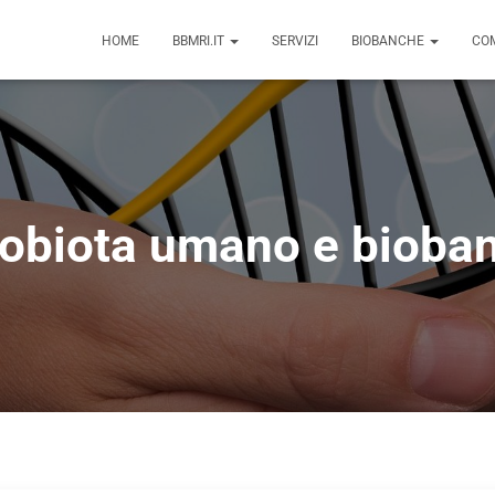
HOME
BBMRI.IT
SERVIZI
BIOBANCHE
COM
obiota umano e bioba