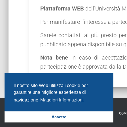
Piattaforma WEB
dell’Università 
Per manifestare l’interesse a parte
Sarete contattati al più presto p
pubblicato appena disponibile su 
Nota bene
In caso di accettazion
partecipazione è approvata dalla Di
Il nostro sito Web utilizza i cookie per
garantire una migliore esperienza di
navigazione
Maggiori Informazioni
HOME
NEWS
CONTATTI
SERVIZI
COM
Accetto