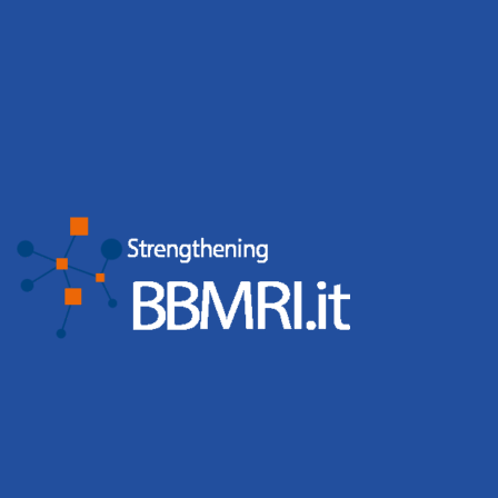
presso le Biobanche, mediante una classificazione
basata su parole chiave e vocabolari controllati.
Per inviare una richiesta allo staff IT utilizzate l’help
desk del sito, per altri problemi inviate una mail a
italy@bbmri.it.
L’Italia ha un grande patrimonio di campioni
biologici, il nostro compito è promuovere
l’armonizzazione delle biobanche e facilitarne la
collaborazione, per studi sempre più efficaci.
Un caro saluto e benvenuti nella rete delle biobanche
italiane.
Marialuisa Lavitrano