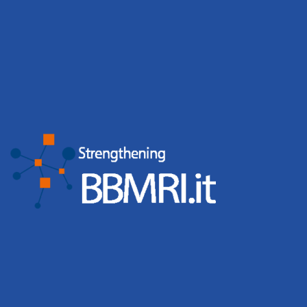
presso le Biobanche, mediante una classificazione
basata su parole chiave e vocabolari controllati.
Per inviare una richiesta allo staff IT utilizzate l’help
desk del sito, per altri problemi inviate una mail a
italy@bbmri.it.
L’Italia ha un grande patrimonio di campioni
biologici, il nostro compito è promuovere
l’armonizzazione delle biobanche e facilitarne la
collaborazione, per studi sempre più efficaci.
Un caro saluto e benvenuti nella rete delle biobanche
italiane.
Marialuisa Lavitrano