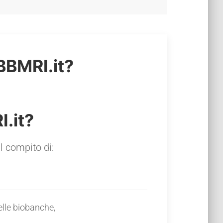
BBMRI.it?
I.it?
l compito di:
elle biobanche,