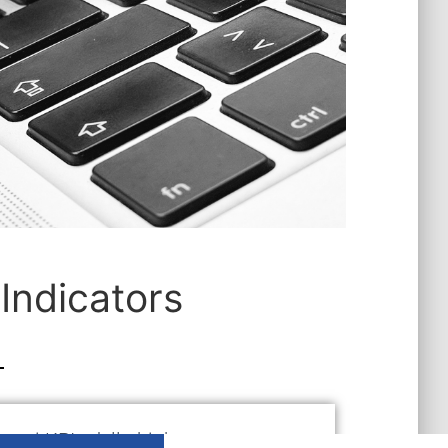
Indicators
vere i KPIs della biobanca