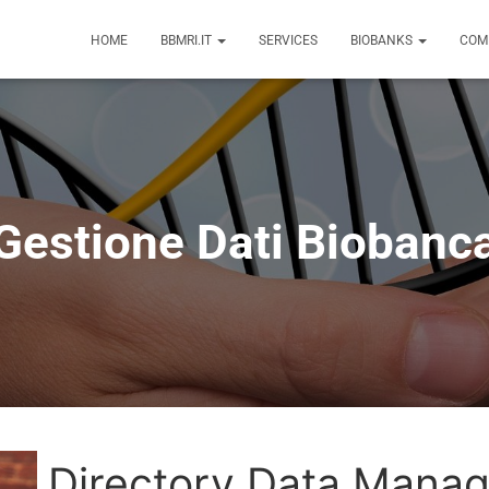
HOME
BBMRI.IT
SERVICES
BIOBANKS
COM
Gestione Dati Biobanc
Directory Data Mana