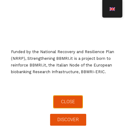
T
O
G
G
L
Thematic Biobank Networks
E
N
Funded by the National Recovery and Resilience Plan
A
(NRRP), Strengthening BBMRI.it is a project born to
V
reinforce BBMRI.it, the Italian Node of the European
I
biobanking Research Infrastructure, BBMRI-ERIC.
G
A
T
Molte biobanche partecipano ad attività che si
I
sono organizzate come partenariati che hanno
O
CLOSE
N
dato origine a network nazionali e/o internazionali
focalizzati su specifici obiettivi.
DISCOVER
European Vascular Biobank
(
VAS
)