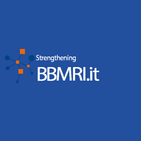
BBMRI.it strengthens community
engagement through events and training
Biobanks organised 65 events involving 2,431
participants, while the BBMRI.it Hub hosted 6 events with
676 participants. Events, workshops and training