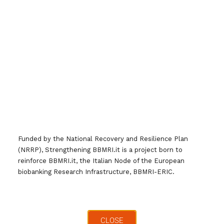
il 13 Settembre 2021. ZagDay 2021 ha il
patrocinio dell’Univeristà degli Studi di
Cagliari.
Potete trovare tutte le informazioni relative
all’evento a questo
link:
https://zagday.crs4.it/
L’evento sarà trasmesso in diretta su
YouTube a partire dalle ore 9:00 di Lunedì
13 Settembre 2021 al seguente
link:
https://www.youtube.com/CRS4video
Funded by the National Recovery and Resilience Plan
(NRRP), Strengthening BBMRI.it is a project born to
Il programma dell’intera giornata
reinforce BBMRI.it, the Italian Node of the European
biobanking Research Infrastructure, BBMRI-ERIC.
comprenderà interventi su invito di esperti di
spicco nei numerosi settori di interesse di
Gianluigi, oltre ai contributi dei partecipanti
iscritti. Le sessioni mattutine, in inglese,
CLOSE
sono dedicate a temi scientifici, mentre le