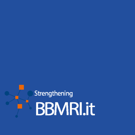
A Milano la “Giornata nazionale
BBMRI.it”
A Milano la “Giornata nazionale BBMRI.it” Biobanche, dati e
collaborazioni al centro dell’agenda Martedì 18 novembre 2025,
presso l’Università degli Studi di Milano‑Bicocca, si è svolta la
“Giornata nazionale BBMRI.it”, un importante appuntamento che ha
riunito circa 200 ricercatori, operatori di biobanche, rappresentanti
istituzionali e stakeholder del settore delle risorse
Leggi tutto
Di
webmaster
,
9 mesi
fa