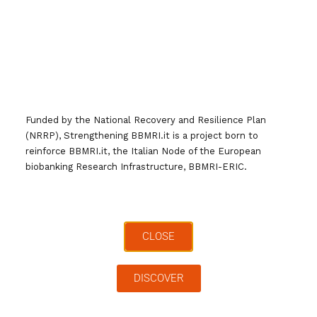
BBMRI.it biobanks attract more
than €9 million in national and
European funding
Funded by the National Recovery and Resilience Plan
(NRRP), Strengthening BBMRI.it is a project born to
reinforce BBMRI.it, the Italian Node of the European
BBMRI.it biobanks reported 117 grants, with total funding
biobanking Research Infrastructure, BBMRI-ERIC.
exceeding €9 million across national and European programmes.
The BBMRI.it biobanks continues to demonstrate its ability to
attract competitive funding and support high-impact biomedical
research. In total, biobanks reported 109 national grants
CLOSE
amounting to €8,661,780.56, together with 8 European grants for
€382,768.01.
Leggi tutto
DISCOVER
Di
webmaster
,
1 mese
fa