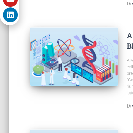
Di
A
B
A M
col
pre
“Gi
riu
ist
Di