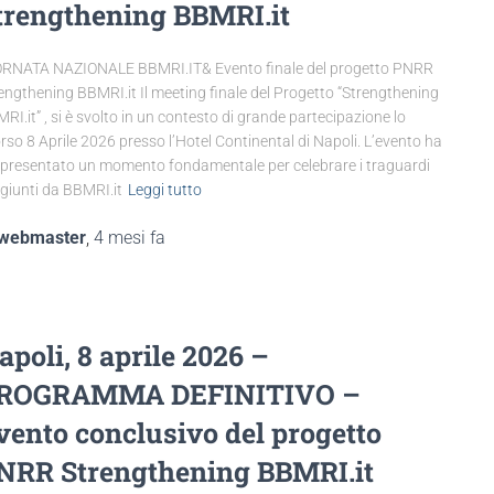
trengthening BBMRI.it
RNATA NAZIONALE BBMRI.IT& Evento finale del progetto PNRR
engthening BBMRI.it Il meeting finale del Progetto “Strengthening
RI.it” , si è svolto in un contesto di grande partecipazione lo
rso 8 Aprile 2026 presso l’Hotel Continental di Napoli. L’evento ha
presentato un momento fondamentale per celebrare i traguardi
giunti da BBMRI.it
Leggi tutto
webmaster
,
4 mesi
fa
apoli, 8 aprile 2026 –
ROGRAMMA DEFINITIVO –
vento conclusivo del progetto
NRR Strengthening BBMRI.it