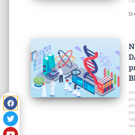
Con
Di
N
D
p
B
SAV
pro
all
par
rag
Isc