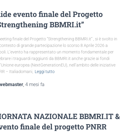
lide evento finale del Progetto
Strengthening BBMRI.it”
meeting finale del Progetto “Strengthening BBMRI.it” , si è svolto in
contesto di grande partecipazione lo scorso 8 Aprile 2026 a
oli. L’evento ha rappresentato un momento fondamentale per
ebrare i traguardi raggiunti da BBMRI.it anche grazie ai fondi
l’Unione europea (NextGenerationEU), nell’ambito delle iniziative
R – Italiadomani,
Leggi tutto
webmaster
,
4 mesi
fa
IORNATA NAZIONALE BBMRI.IT &
vento finale del progetto PNRR