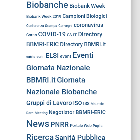
Biobanche
Biobank Week
Campioni Biologici
Biobank Week 2019
coronavirus
Conferenza Stampa
Convegni
COVID-19
Directory
Corso
CS-IT
BBMRI-ERIC
Directory BBMRi.it
Eventi
ELSI
event
eatris
ecrin
Giornata Nazionale
BBMRI.it
Giornata
Nazionale Biobanche
Gruppi di Lavoro
ISO
ISS
Malattie
Negotiator BBMRI-ERIC
Rare
Meeting
News
PNRR
Portale Web
Puglia
Ricerca
Sanità Pubblica