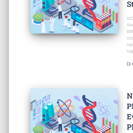
S
GIO
Str
BBM
sco
rap
rag
Di
N
P
E
P