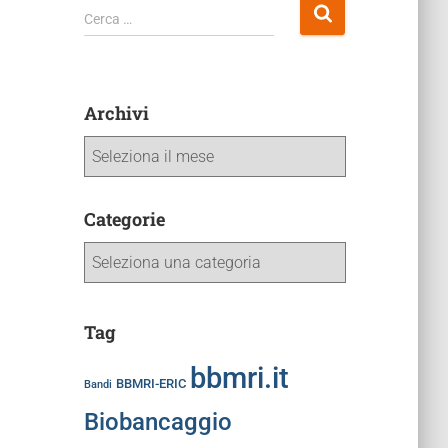
Cerca …
Archivi
Categorie
Tag
bbmri.it
BBMRI-ERIC
Bandi
Biobancaggio