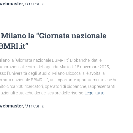
webmaster
,
6 mesi
fa
 Milano la “Giornata nazionale
BMRI.it”
ilano la “Giornata nazionale BBMRI.it” Biobanche, dati e
laborazioni al centro dell’agenda Martedì 18 novembre 2025,
sso l’Università degli Studi di Milano‑Bicocca, si è svolta la
ornata nazionale BBMRI.it”, un importante appuntamento che ha
nito circa 200 ricercatori, operatori di biobanche, rappresentanti
ituzionali e stakeholder del settore delle risorse
Leggi tutto
webmaster
,
9 mesi
fa