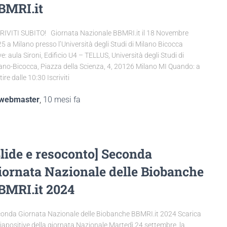
BMRI.it
RIVITI SUBITO! Giornata Nazionale BBMRI.it il 18 Novembre
5 a Milano presso l’Università degli Studi di Milano Bicocca
e: aula Sironi, Edificio U4 – TELLUS, Università degli Studi di
ano-Bicocca, Piazza della Scienza, 4, 20126 Milano MI Quando: a
tire dalle 10:30 Iscriviti
webmaster
,
10 mesi
fa
Slide e resoconto] Seconda
iornata Nazionale delle Biobanche
BMRI.it 2024
onda Giornata Nazionale delle Biobanche BBMRI.it 2024 Scarica
diapositive della giornata Nazionale Martedì 24 settembre la