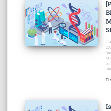
[
B
M
S
ECC
202
Dov
Mil
par
Uni
Di
I