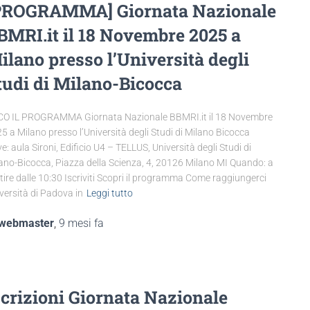
PROGRAMMA] Giornata Nazionale
BMRI.it il 18 Novembre 2025 a
ilano presso l’Università degli
tudi di Milano-Bicocca
O IL PROGRAMMA Giornata Nazionale BBMRI.it il 18 Novembre
5 a Milano presso l’Università degli Studi di Milano Bicocca
e: aula Sironi, Edificio U4 – TELLUS, Università degli Studi di
ano-Bicocca, Piazza della Scienza, 4, 20126 Milano MI Quando: a
tire dalle 10:30 Iscriviti Scopri il programma Come raggiungerci
versità di Padova in
Leggi tutto
webmaster
,
9 mesi
fa
scrizioni Giornata Nazionale