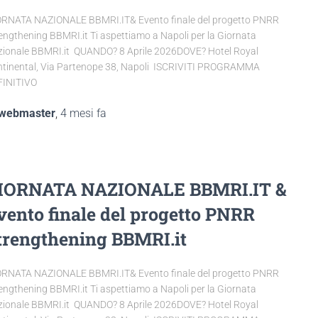
RNATA NAZIONALE BBMRI.IT& Evento finale del progetto PNRR
engthening BBMRI.it Ti aspettiamo a Napoli per la Giornata
ionale BBMRI.it QUANDO? 8 Aprile 2026DOVE? Hotel Royal
tinental, Via Partenope 38, Napoli ISCRIVITI PROGRAMMA
FINITIVO
webmaster
,
4 mesi
fa
IORNATA NAZIONALE BBMRI.IT &
vento finale del progetto PNRR
trengthening BBMRI.it
RNATA NAZIONALE BBMRI.IT& Evento finale del progetto PNRR
engthening BBMRI.it Ti aspettiamo a Napoli per la Giornata
ionale BBMRI.it QUANDO? 8 Aprile 2026DOVE? Hotel Royal