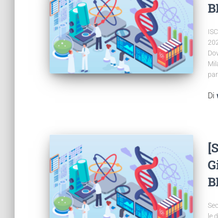
B
ISC
202
Dov
Mil
par
Di
[
G
B
Sec
le 