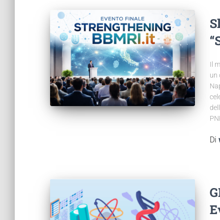
S
“
Il 
un 
Nap
cel
del
PNR
Di
G
E