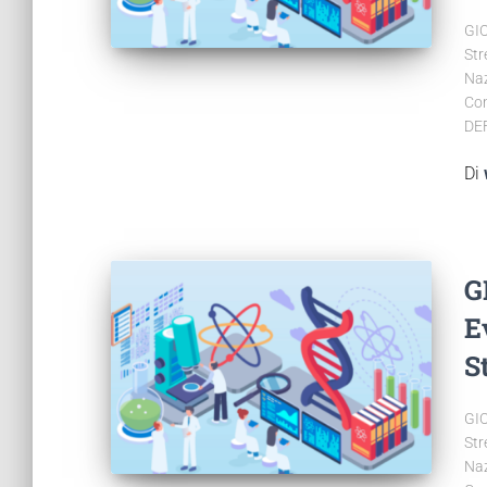
GIO
Str
Naz
Con
DE
Di
G
E
S
GIO
Str
Naz