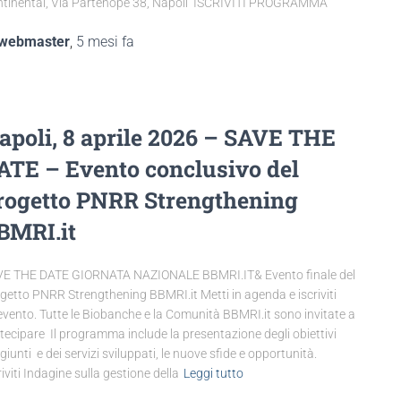
tinental, Via Partenope 38, Napoli ISCRIVITI PROGRAMMA
webmaster
,
5 mesi
fa
apoli, 8 aprile 2026 – SAVE THE
ATE – Evento conclusivo del
rogetto PNRR Strengthening
BMRI.it
E THE DATE GIORNATA NAZIONALE BBMRI.IT& Evento finale del
getto PNRR Strengthening BBMRI.it Metti in agenda e iscriviti
’evento. Tutte le Biobanche e la Comunità BBMRI.it sono invitate a
tecipare Il programma include la presentazione degli obiettivi
giunti e dei servizi sviluppati, le nuove sfide e opportunità.
riviti Indagine sulla gestione della
Leggi tutto