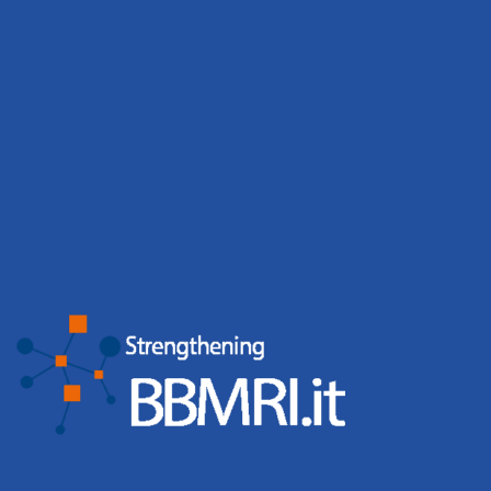
covering all important topics for the biobank community.The
program features four keynote speakers (including a
Leggi tutto
Di
webmaster
,
5 anni
fa