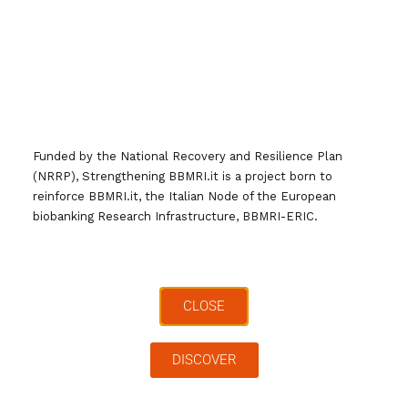
Scienze della Vita dell’Università di Bologna, presso
Leggi tutto
Di
webmaster
,
2 anni
fa
Funded by the National Recovery and Resilience Plan
(NRRP), Strengthening BBMRI.it is a project born to
reinforce BBMRI.it, the Italian Node of the European
biobanking Research Infrastructure, BBMRI-ERIC.
CLOSE
DISCOVER
Design Thinking Workshops