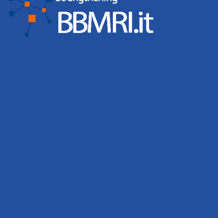
WEBINAR BBMRI-ERIC: ETHICAL,
LEGAL AND SOCIAL ISSUES IN
HUMAN MICROBIOME
BIOBANKING