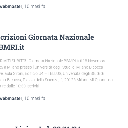
webmaster
,
10 mesi
fa
scrizioni Giornata Nazionale
BMRI.it
RIVITI SUBITO! Giornata Nazionale BBMRI.it il 18 Novembre
5 a Milano presso l’Università degli Studi di Milano Bicocca
e: aula Sironi, Edificio U4 – TELLUS, Università degli Studi di
ano-Bicocca, Piazza della Scienza, 4, 20126 Milano MI Quando: a
tire dalle 10:30 Iscriviti
webmaster
,
10 mesi
fa