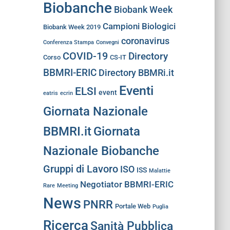
Biobanche
Biobank Week
Campioni Biologici
Biobank Week 2019
coronavirus
Conferenza Stampa
Convegni
COVID-19
Directory
Corso
CS-IT
BBMRI-ERIC
Directory BBMRi.it
Eventi
ELSI
event
eatris
ecrin
Giornata Nazionale
BBMRI.it
Giornata
Nazionale Biobanche
Gruppi di Lavoro
ISO
ISS
Malattie
Negotiator BBMRI-ERIC
Rare
Meeting
News
PNRR
Portale Web
Puglia
Ricerca
Sanità Pubblica