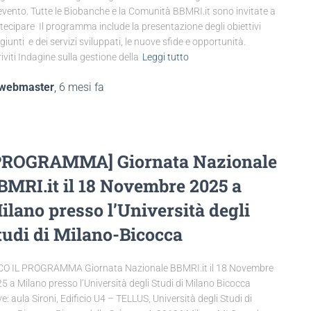
’evento. Tutte le Biobanche e la Comunità BBMRI.it sono invitate a
tecipare Il programma include la presentazione degli obiettivi
giunti e dei servizi sviluppati, le nuove sfide e opportunità.
riviti Indagine sulla gestione della
Leggi tutto
webmaster
,
6 mesi
fa
PROGRAMMA] Giornata Nazionale
BMRI.it il 18 Novembre 2025 a
ilano presso l’Università degli
tudi di Milano-Bicocca
O IL PROGRAMMA Giornata Nazionale BBMRI.it il 18 Novembre
5 a Milano presso l’Università degli Studi di Milano Bicocca
e: aula Sironi, Edificio U4 – TELLUS, Università degli Studi di