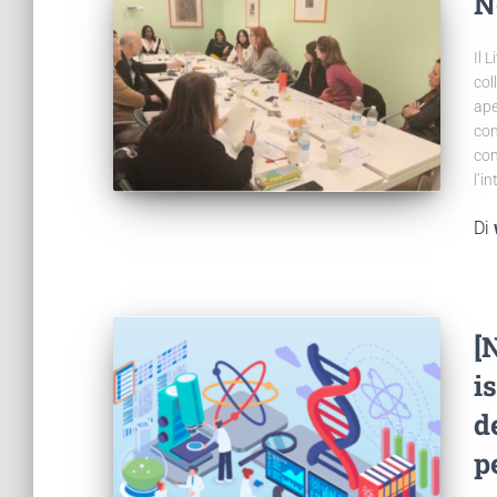
N
Il 
col
ape
con
con
l’i
Di
[
i
d
p