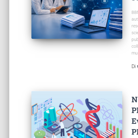
BBM
aut
res
sci
pub
col
mul
Di
N
P
E
P