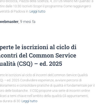
ano-Bicocca, Piazza della Scienza, 4, 20126 Milano MI Quando: a
tire dalle 10:30 Iscriviti Scopri il programma Come raggiungerci
versità di Padova in
Leggi tutto
webmaster
,
9 mesi
fa
perte le iscrizioni al ciclo di
ncontri del Common Service
ualità (CSQ) – ed. 2025
rte le iscrizioni al ciclo di incontri delCommon Service Qualità
Q) – ed. 2025 Condividere esperienze, avviare percorsi di
lioramento e consolidare pratiche di qualità è fondamentale per il
oro delle biobanche. Il CSQ propone una serie di incontri online
icati a temi chiave nell’ambito della qualità.Gli appuntamenti,
la durata di 30
Leggi tutto