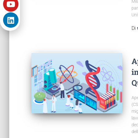
Mil
par
Uni
Di
A
i
Q
Ape
(CS
mig
lav
ded
del