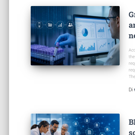
G
a
n
Acc
the
req
req
The
Di
B
s