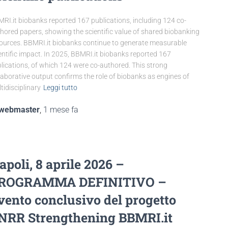
RI.it biobanks reported 167 publications, including 124 co-
hored papers, showing the scientific value of shared biobanking
ources. BBMRI.it biobanks continue to generate measurable
entific impact. In 2025, BBMRI.it biobanks reported 167
lications, of which 124 were co-authored. This strong
laborative output confirms the role of biobanks as engines of
tidisciplinary
Leggi tutto
webmaster
,
1 mese
fa
apoli, 8 aprile 2026 –
ROGRAMMA DEFINITIVO –
vento conclusivo del progetto
NRR Strengthening BBMRI.it