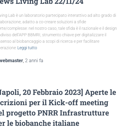
ews Living Lab 22/11/24
Living Lab è un laboratorio partecipato interattivo ad alto grado di
laborazione, adatto a co-creare soluzioni a sfide
rte/complesse: nel nostro caso, tale sfida è il razionale e il design
diviso dell’APP BBMRI, strumento chiave per digitalizzare il
senso al biobancaggio a scopi di ricerca e per facilitare
nterazione
Leggi tutto
webmaster
,
2 anni
fa
Napoli, 20 Febbraio 2023] Aperte le
scrizioni per il Kick-off meeting
el progetto PNRR Infrastrutture
er le biobanche italiane