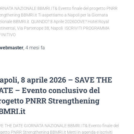
RNATA NAZIONALE BBMRI.IT& Evento finale del progetto PNRR
engthening BBMRI.it Ti aspettiamo a Napoli per la Giornata
ionale BBMRI.it QUANDO? 8 Aprile 2026DOVE? Hotel Royal
tinental, Via Partenope 38, Napoli ISCRIVITI PROGRAMMA
FINITIVO
webmaster
,
4 mesi
fa
apoli, 8 aprile 2026 – SAVE THE
ATE – Evento conclusivo del
rogetto PNRR Strengthening
BMRI.it
E THE DATE GIORNATA NAZIONALE BBMRI.IT& Evento finale del
getto PNRR Strengthening BBMRI.it Metti in agenda e iscriviti