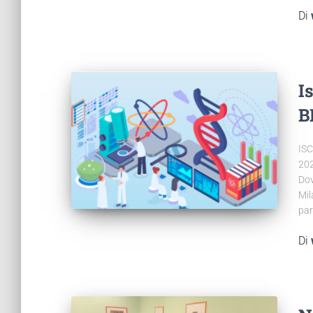
Di
I
B
ISC
202
Dov
Mil
par
Di