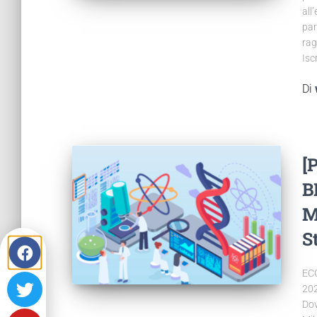
all
par
rag
Isc
Di
[
B
M
S
ECC
202
Dov