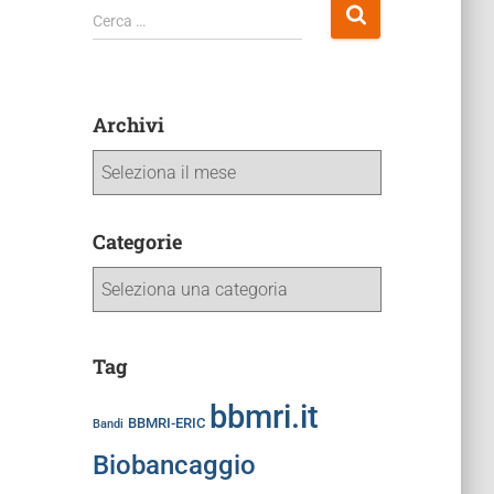
Cerca …
Archivi
Categorie
Tag
bbmri.it
BBMRI-ERIC
Bandi
Biobancaggio