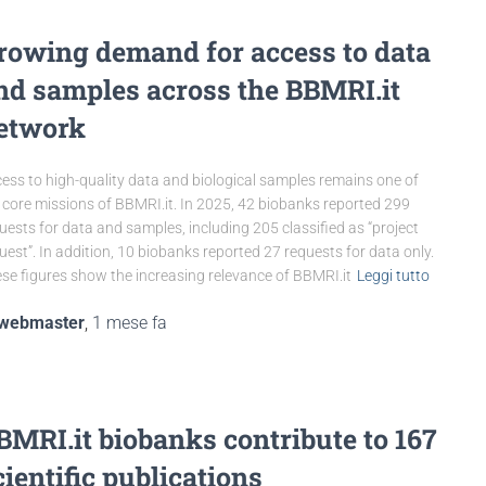
rowing demand for access to data
nd samples across the BBMRI.it
etwork
ess to high-quality data and biological samples remains one of
 core missions of BBMRI.it. In 2025, 42 biobanks reported 299
uests for data and samples, including 205 classified as “project
uest”. In addition, 10 biobanks reported 27 requests for data only.
se figures show the increasing relevance of BBMRI.it
Leggi tutto
webmaster
,
1 mese
fa
BMRI.it biobanks contribute to 167
cientific publications