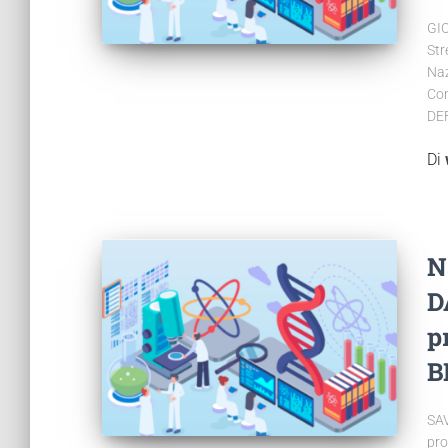
GIO
Str
Naz
Con
DE
Di
N
D
p
B
SAV
pro