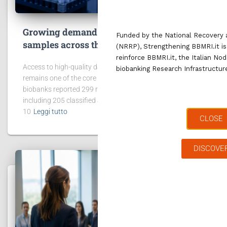
Growing demand for access to data and
Funded by the National Recovery 
samples across the BBMRI.it network
(NRRP), Strengthening BBMRI.it is
reinforce BBMRI.it, the Italian No
Access to high-quality data and biological samples
biobanking Research Infrastructu
remains one of the core missions of BBMRI.it. In 2025, 42
biobanks reported 299 requests for data and samples,
including 205 classified as “project request”. In addition,
10
Leggi tutto
CLOSE
DISCOVE