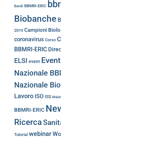
bbmri.it
Biobancaggio
BBMRI-ERIC
Bandi
Biobanche
Biobank Week
Biobank Week
Campioni Biologici
2019
Conferenza Stampa
Convegni
COVID-19
Directory
coronavirus
Corso
CS-IT
BBMRI-ERIC
Directory BBMRi.it
eatris
ecrin
Eventi
Giornata
ELSI
event
Nazionale BBMRI.it
Giornata
Nazionale Biobanche
Gruppi di
Lavoro
ISO
Negotiator
ISS
Malattie Rare
Meeting
News
PNRR
BBMRI-ERIC
Portale Web
Puglia
Ricerca
Sanità Pubblica
Training
SLA
webinar
Workshop
Tutorial