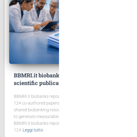
BBMRI.it biobanks contribute to 167
scientific publications
BBMRI.it biobanks reported 167 publications, including
124 co-authored papers, showing the scientific value of
shared biobanking resources. BBMRI.it biobanks continue
to generate measurable scientific impact. In 2025,
BBMRI.it biobanks reported 167 publications, of which
124
Leggi tutto