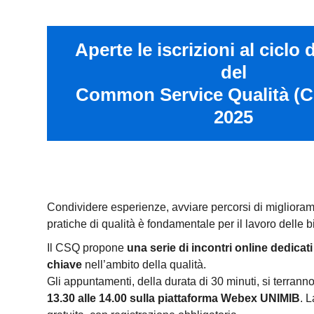
Aperte le iscrizioni al ciclo 
del
Common Service Qualità (C
2025
Condividere esperienze, avviare percorsi di migliora
pratiche di qualità è fondamentale per il lavoro delle
Il CSQ propone
una serie di incontri online dedicati
chiave
nell’ambito della qualità.
Gli appuntamenti, della durata di 30 minuti, si terrann
13.30 alle 14.00 sulla piattaforma Webex UNIMIB
. 