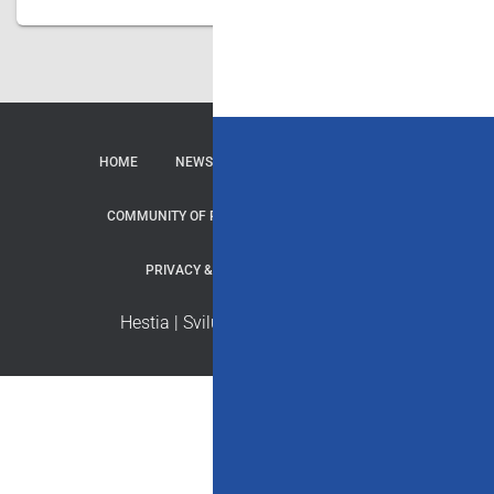
HOME
NEWS
CONTATTI
SERVIZI
COMMUNITY OF PRACTICE
REPOSITORY
PRIVACY & COOKIE
CREDITI
Hestia | Sviluppato da
ThemeIsle