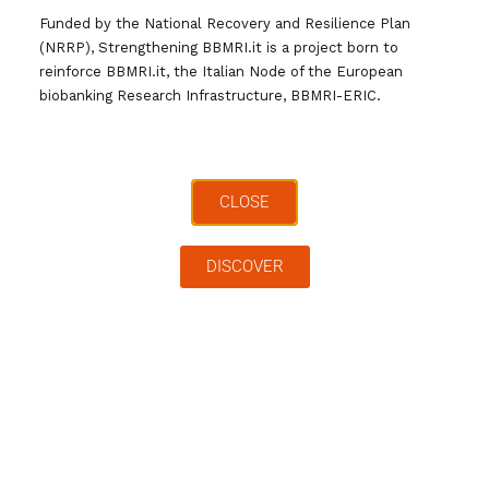
Funded by the National Recovery and Resilience Plan
(NRRP), Strengthening BBMRI.it is a project born to
reinforce BBMRI.it, the Italian Node of the European
biobanking Research Infrastructure, BBMRI-ERIC.
CLOSE
DISCOVER
Giornata delle Malattie Rare: un
ciclo di webinar
In occasione della Giornata delle Malattie Rare, ERN BOND
organizza una serie di webinar sulle malattie rare scheletriche, in
collaborazione con le associazioni di pazienti. – 28 gennaio ore 19:
COVID-19 e vaccini– 22 Febbraio ore 19: COVID-19 e emergenza
psicologica– 4 Marzo, ore 19: Tools per il follow-up a distanza