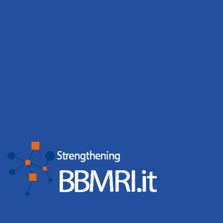
nazionale che riunisce le Associazioni Pazienti con tumori del
sangue, presentato a Roma il 28 novembre 2019. un network
finalizzato
Leggi tutto
Di
webmaster
,
7 anni
fa
Cerca …
Archivi
Categorie