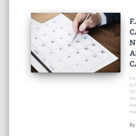
F
C
N
A
C
F.
DI
28 
Neo
Ass
nov
B