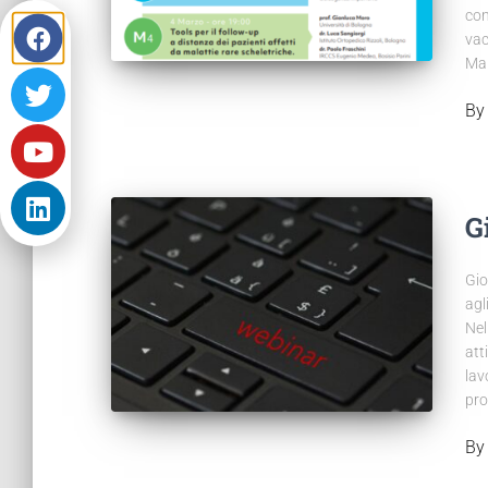
con
vac
Mar
B
G
Gio
agl
Nel
att
lav
pro
B