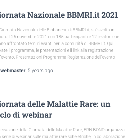
iornata Nazionale BBMRI.it 2021
Giornata Nazionale delle Biobanche di BBMRI.it, si è svolta in
oto il 25 novembre 2021 con 185 partecipanti e 12 relatori che
no affrontato temi rilevanti per la comunità di BBMRI.it. Qui
vate il programma, le presentazioni e il link alla registrazione
l’evento. Presentazioni Programma Registrazione dell’evento
y
webmaster
,
5 years
ago
iornata delle Malattie Rare: un
iclo di webinar
occasione della Giornata delle Malattie Rare, ERN BOND organizza
 serie di webinar sulle malattie rare scheletriche, in collaborazione