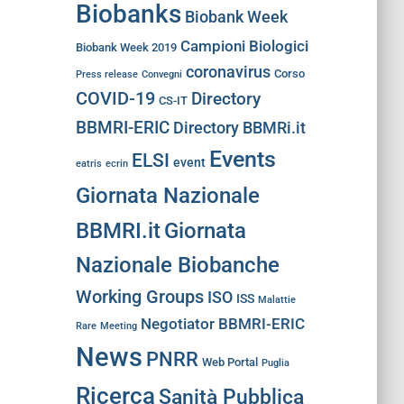
Biobanks
Biobank Week
Campioni Biologici
Biobank Week 2019
coronavirus
Corso
Press release
Convegni
COVID-19
Directory
CS-IT
BBMRI-ERIC
Directory BBMRi.it
Events
ELSI
event
eatris
ecrin
Giornata Nazionale
BBMRI.it
Giornata
Nazionale Biobanche
Working Groups
ISO
ISS
Malattie
Negotiator BBMRI-ERIC
Rare
Meeting
News
PNRR
Web Portal
Puglia
Ricerca
Sanità Pubblica