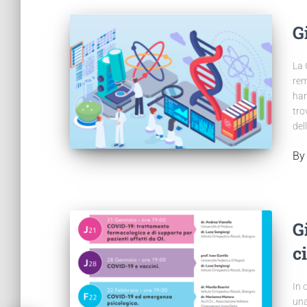
G
La 
rem
han
tro
del
B
G
c
In 
una