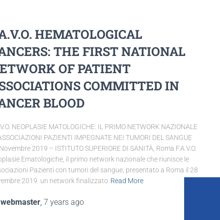
.A.V.O. HEMATOLOGICAL
ANCERS: THE FIRST NATIONAL
ETWORK OF PATIENT
SSOCIATIONS COMMITTED IN
ANCER BLOOD
A.V.O. NEOPLASIE MATOLOGICHE: IL PRIMO NETWORK NAZIONALE
 ASSOCIAZIONI PAZIENTI IMPEGNATE NEI TUMORI DEL SANGUE
Novembre 2019 – ISTITUTO SUPERIORE DI SANITÀ, Roma F.A.V.O.
plasie Ematologiche, il primo network nazionale che riunisce le
ociazioni Pazienti con tumori del sangue, presentato a Roma il 28
embre 2019. un network finalizzato
Read More
y
webmaster
,
7 years
ago