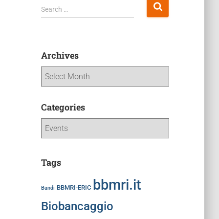
Search …
Archives
Categories
Tags
bbmri.it
BBMRI-ERIC
Bandi
Biobancaggio