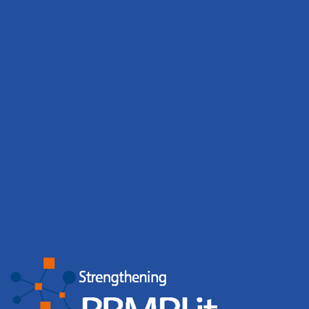
PEDIATRIC BIOBANKING &
ENGAGEMENT
By
webmaster
,
5 years
ago