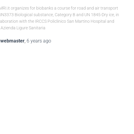
RI.it organizes for biobanks a course for road and air transport
UN3373 Biological substance, Category B and UN 1845-Dry ice, in
laboration with the IRCCS Policlinico San Martino Hospital and
 Azienda Ligure Sanitaria
y
webmaster
,
6 years
ago