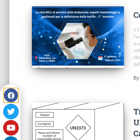
C
Il 
Far
la 
nel
DEL
def
B
T
U
C