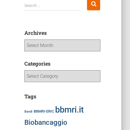
Search …
Archives
Categories
Tags
bbmri.it
BBMRI-ERIC
Bandi
Biobancaggio