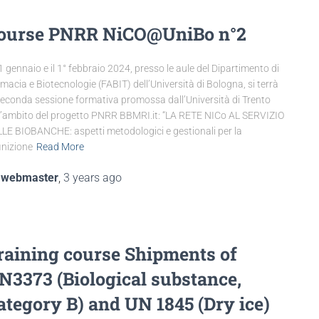
ourse PNRR NiCO@UniBo n°2
31 gennaio e il 1° febbraio 2024, presso le aule del Dipartimento di
macia e Biotecnologie (FABIT) dell’Università di Bologna, si terrà
seconda sessione formativa promossa dall’Università di Trento
l’ambito del progetto PNRR BBMRI.it: “LA RETE NICo AL SERVIZIO
LE BIOBANCHE: aspetti metodologici e gestionali per la
inizione
Read More
y
webmaster
,
3 years
ago
raining course Shipments of
N3373 (Biological substance,
ategory B) and UN 1845 (Dry ice)