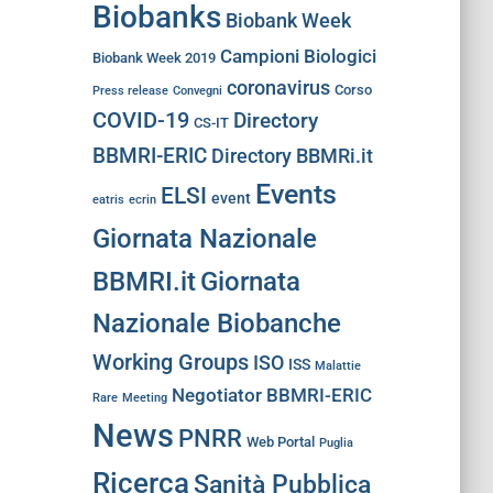
Biobanks
Biobank Week
Campioni Biologici
Biobank Week 2019
coronavirus
Corso
Press release
Convegni
COVID-19
Directory
CS-IT
BBMRI-ERIC
Directory BBMRi.it
Events
ELSI
event
eatris
ecrin
Giornata Nazionale
BBMRI.it
Giornata
Nazionale Biobanche
Working Groups
ISO
ISS
Malattie
Negotiator BBMRI-ERIC
Rare
Meeting
News
PNRR
Web Portal
Puglia
Ricerca
Sanità Pubblica