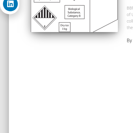
BBM
of 
col
the
B