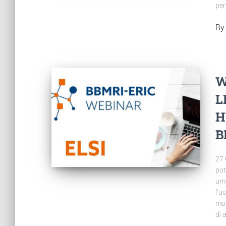
per
B
W
L
H
B
27 
pot
uma
l’u
mos
di 