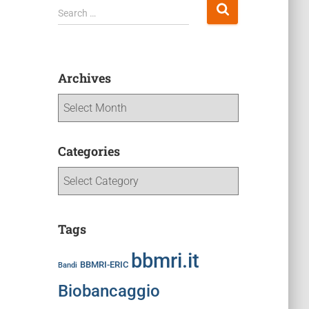
Search …
Archives
Categories
Tags
bbmri.it
BBMRI-ERIC
Bandi
Biobancaggio