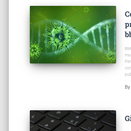
C
p
b
BMR
mod
Per
com
pub
B
G