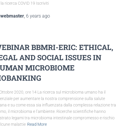
 la ricerca COVID 19 Iscriviti
y
webmaster
,
6 years
ago
EBINAR BBMRI-ERIC: ETHICAL,
EGAL AND SOCIAL ISSUES IN
UMAN MICROBIOME
IOBANKING
Ottobre 2020, ore 14 La ricerca sul microbioma umano ha il
enziale per aumentare la nostra comprensione sulla salute
na e su come essa sia influenzata dalla complessa relazione tra
omo, il microbioma e l’ambiente. Ricerche scientifiche hanno
trato legami tra microbioma intestinale compromesso e rischio
alcune malattie
Read More