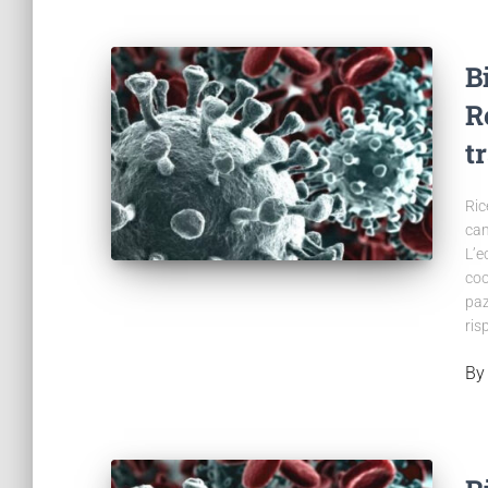
B
R
t
Ric
cam
L’e
coo
paz
ris
B