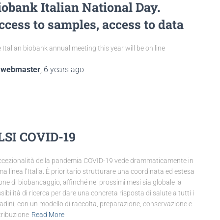
iobank Italian National Day.
ccess to samples, access to data
 Italian biobank annual meeting this year will be on line
y
webmaster
,
6 years
ago
LSI COVID-19
ccezionalità della pandemia COVID-19 vede drammaticamente in
ma linea l’Italia. È prioritario strutturare una coordinata ed estesa
one di biobancaggio, affinché nei prossimi mesi sia globale la
sibilità di ricerca per dare una concreta risposta di salute a tutti i
tadini, con un modello di raccolta, preparazione, conservazione e
tribuzione
Read More