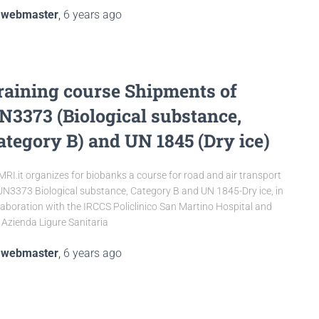
y
webmaster
,
6 years
ago
raining course Shipments of
N3373 (Biological substance,
ategory B) and UN 1845 (Dry ice)
RI.it organizes for biobanks a course for road and air transport
UN3373 Biological substance, Category B and UN 1845-Dry ice, in
laboration with the IRCCS Policlinico San Martino Hospital and
 Azienda Ligure Sanitaria
y
webmaster
,
6 years
ago