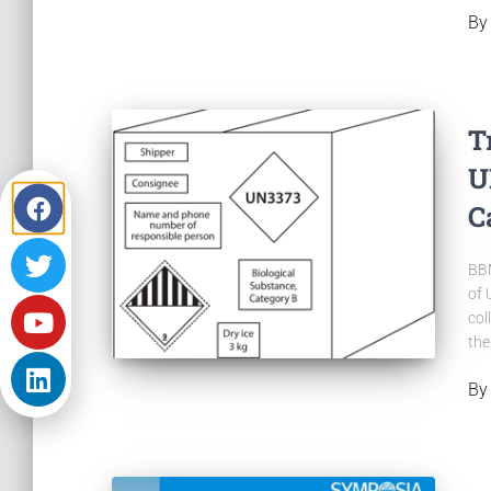
B
T
U
C
BBM
of 
col
the
B