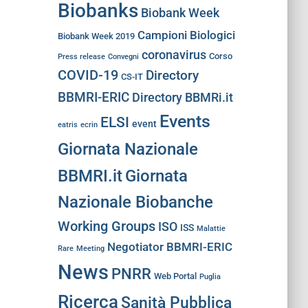
Biobanks
Biobank Week
Campioni Biologici
Biobank Week 2019
coronavirus
Corso
Press release
Convegni
COVID-19
Directory
CS-IT
BBMRI-ERIC
Directory BBMRi.it
Events
ELSI
event
eatris
ecrin
Giornata Nazionale
BBMRI.it
Giornata
Nazionale Biobanche
Working Groups
ISO
ISS
Malattie
Negotiator BBMRI-ERIC
Rare
Meeting
News
PNRR
Web Portal
Puglia
Ricerca
Sanità Pubblica