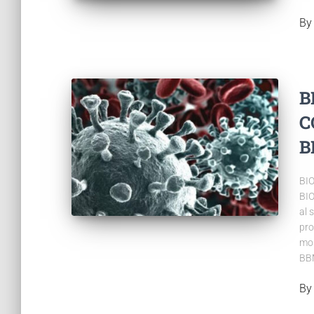
B
B
C
B
BI
BIO
al 
pro
mon
BBM
B