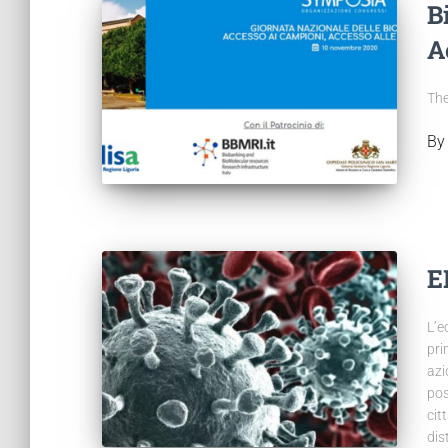
B
A
The
B
E
L’e
pri
azi
pos
cit
dis