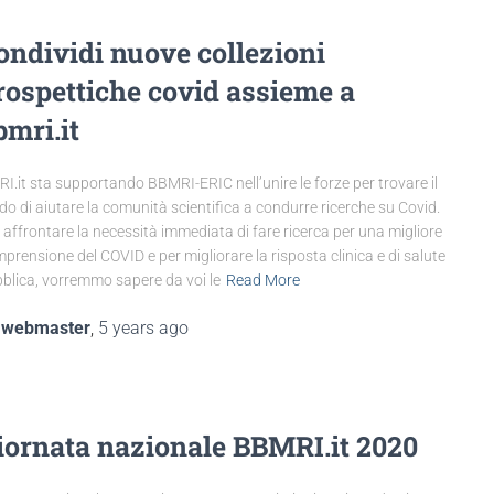
ondividi nuove collezioni
rospettiche covid assieme a
bmri.it
I.it sta supportando BBMRI-ERIC nell’unire le forze per trovare il
o di aiutare la comunità scientifica a condurre ricerche su Covid.
 affrontare la necessità immediata di fare ricerca per una migliore
prensione del COVID e per migliorare la risposta clinica e di salute
blica, vorremmo sapere da voi le
Read More
y
webmaster
,
5 years
ago
iornata nazionale BBMRI.it 2020