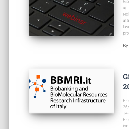
Gio
agl
Nel
att
lav
pro
B
G
2
Bio
26/
14:
Bio
ind