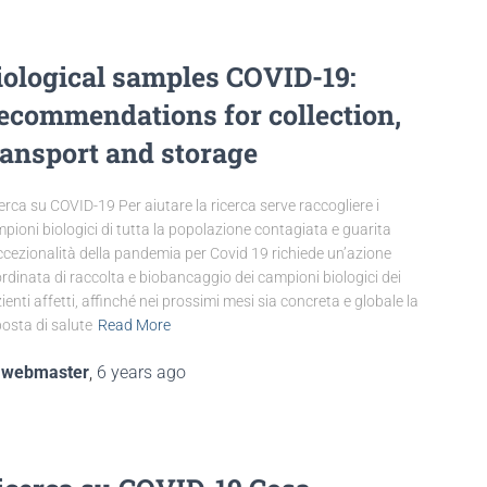
iological samples COVID-19:
ecommendations for collection,
ransport and storage
erca su COVID-19 Per aiutare la ricerca serve raccogliere i
pioni biologici di tutta la popolazione contagiata e guarita
ccezionalità della pandemia per Covid 19 richiede un’azione
rdinata di raccolta e biobancaggio dei campioni biologici dei
ienti affetti, affinché nei prossimi mesi sia concreta e globale la
posta di salute
Read More
y
webmaster
,
6 years
ago