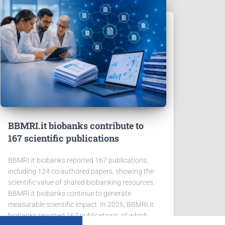
BBMRI.it biobanks contribute to
167 scientific publications
BBMRI.it biobanks reported 167 publications,
including 124 co-authored papers, showing the
scientific value of shared biobanking resources.
BBMRI.it biobanks continue to generate
measurable scientific impact. In 2025, BBMRI.it
biobanks reported 167 publications, of which