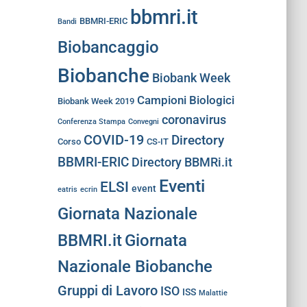
bbmri.it
BBMRI-ERIC
Bandi
Biobancaggio
Biobanche
Biobank Week
Campioni Biologici
Biobank Week 2019
coronavirus
Conferenza Stampa
Convegni
COVID-19
Directory
Corso
CS-IT
BBMRI-ERIC
Directory BBMRi.it
Eventi
ELSI
event
eatris
ecrin
Giornata Nazionale
BBMRI.it
Giornata
Nazionale Biobanche
Gruppi di Lavoro
ISO
ISS
Malattie