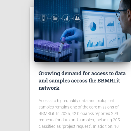
Growing demand for access to data
and samples across the BBMRI.it
network
Access to high-quality data and biological
samples remains one of the core missions of
BBMRI.it. In 2025, 42 biobanks reported 299
requests for data and samples, including 205
classified as “project request”. In addition, 10