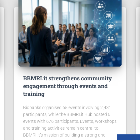
BBMRI.it strengthens community
engagement through events and
training
Biobanks organised 65 events involving 2,431
participants, while the BBMRI.it Hub hosted 6
events with 676 participants. Events, workshops
and training activities remain central to
BBMRI.it’s mission of building a strong and