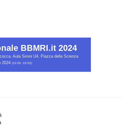
onale BBMRI.it 2024
Bicocca, Aula Sironi U4, Piazza della Scienza
o 2024
(10:00 -18:00)
à
à
,