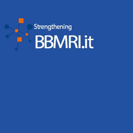
BBMRI.it strengthens community
engagement through events and training
Biobanks organised 65 events involving 2,431
participants, while the BBMRI.it Hub hosted 6 events with