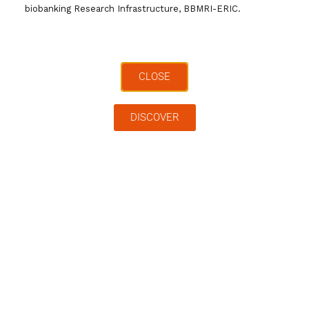
istituzionale). Verrà richiesto di compilare un
biobanking Research Infrastructure, BBMRI-ERIC.
modulo di pre-iscrizione per attivare il link
per prenotare la partecipazione all’evento
.
CLOSE
DISCOVER
Tag:
News
0 commenti