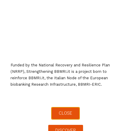
Funded by the National Recovery and Resilience Plan
(NRRP), Strengthening BBMRI.it is a project born to
reinforce BBMRI.it, the Italian Node of the European
biobanking Research Infrastructure, BBMRI-ERIC.
CLOSE
Biobanche tra territorio e
Networks
DISCOVER