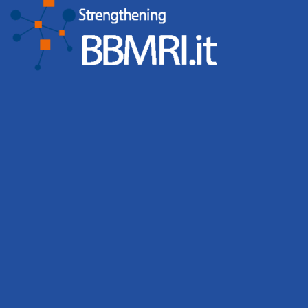
Nuovo Portale BBMRI.it
Innovation First with the new BBMRI.it services!
Di
webmaster
,
7 anni
fa