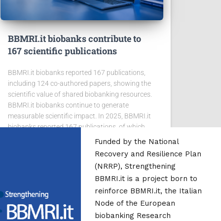
BBMRI.it biobanks contribute to
167 scientific publications
BBMRI.it biobanks reported 167 publications,
including 124 co-authored papers, showing the
scientific value of shared biobanking resources.
BBMRI.it biobanks continue to generate
measurable scientific impact. In 2025, BBMRI.it
biobanks reported 167 publications, of which
124
Leggi tutto
Funded by the National
Recovery and Resilience Plan
(NRRP), Strengthening
BBMRI.it is a project born to
reinforce BBMRI.it, the Italian
Node of the European
biobanking Research