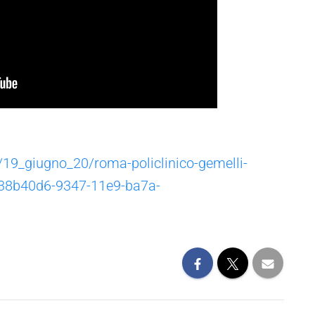
a/19_giugno_20/roma-policlinico-gemelli-
338b40d6-9347-11e9-ba7a-