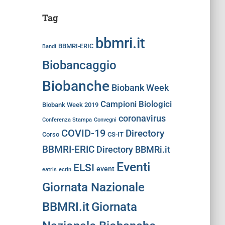
Tag
bbmri.it
BBMRI-ERIC
Bandi
Biobancaggio
Biobanche
Biobank Week
Campioni Biologici
Biobank Week 2019
coronavirus
Conferenza Stampa
Convegni
COVID-19
Directory
Corso
CS-IT
BBMRI-ERIC
Directory BBMRi.it
Eventi
ELSI
event
eatris
ecrin
Giornata Nazionale
BBMRI.it
Giornata