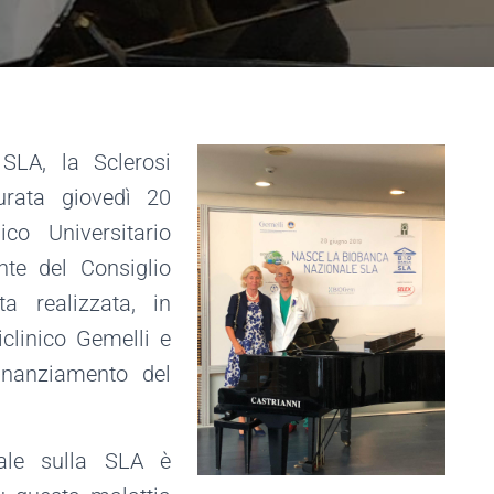
SLA, la Sclerosi
urata giovedì 20
co Universitario
nte del Consiglio
a realizzata, in
clinico Gemelli e
inanziamento del
ale sulla SLA è