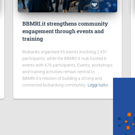
BBMRI.it strengthens community
engagement through events and
training
Biobanks organised 65 events involving 2,431
participants, while the BBMRI.it Hub hosted 6
events with 676 participants. Events, workshops
and training activities remain central to
BBMRI.it’s mission of building a strong and
connected biobanking community.
Leggi tutto