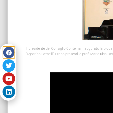
Il presidente del Consiglio Conte ha inaugurato la biob
“Agostino Gemelli”. Erano presenti la prof. Marialuisa Lavi