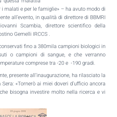
u questa malattia
i malati e per le famiglie» – ha avuto modo di
te all’evento, in qualità di direttore di BBMRI
iovanni Scambia, direttore scientifico della
ostino Gemelli IRCCS .
onservati fino a 380mila campioni biologici in
essuti o campioni di sangue, e che verranno
temperature comprese tra -20 e -190 gradi.
te, presente all’inaugurazione, ha rilasciato la
 Sera: «Tornerò ai miei doveri d’ufficio ancora
he bisogna investire molto nella ricerca e vi