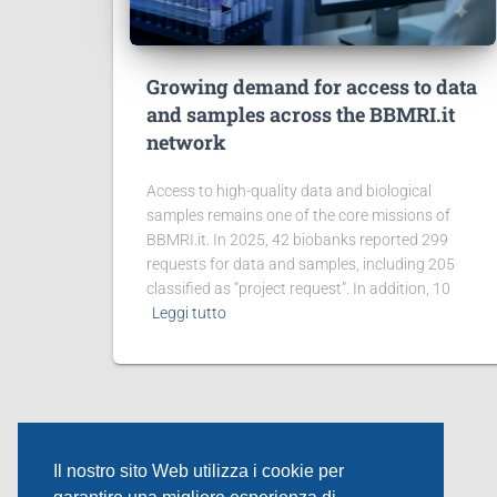
Growing demand for access to data
and samples across the BBMRI.it
network
Access to high-quality data and biological
samples remains one of the core missions of
BBMRI.it. In 2025, 42 biobanks reported 299
requests for data and samples, including 205
classified as “project request”. In addition, 10
Leggi tutto
Il nostro sito Web utilizza i cookie per