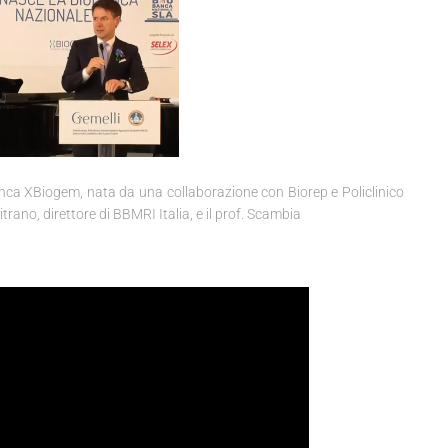
anca XBiogem, nata da una collaborazione con Biorep e Policlinico
trano, direttore di BBMRI Italia, e il prof. Scambia