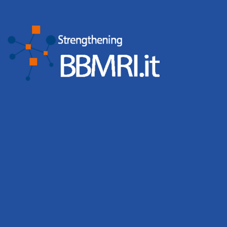
coronavirus
Campioni Biologici
Conferenza Stampa
Convegni
COVID-19
Directory BBMRI-ERIC
Corso
CS-IT
Eventi
ELSI
Directory BBMRi.it
event
eatris
ecrin
Giornata Nazionale BBMRI.it
Giornata
Nazionale Biobanche
Gruppi di Lavoro
ISO
News
Negotiator BBMRI-ERIC
ISS
Malattie Rare
Meeting
Ricerca
PNRR
Sanità
Portale Web
Puglia
Pubblica
webinar
Workshop
Training
Tutorial
SLA