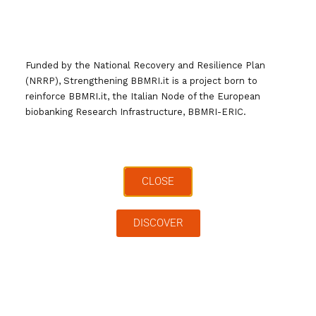
Funded by the National Recovery and Resilience Plan
(NRRP), Strengthening BBMRI.it is a project born to
Europe Biobank Week 2019
reinforce BBMRI.it, the Italian Node of the European
biobanking Research Infrastructure, BBMRI-ERIC.
Parte la Europe Biobank Week 2019! La European Biobank Week
2019 si terrà dall’8 all’11 Ottobre presso il Centro Conferenze (MuK)
nella città di Lubecca, in Germania.
CLOSE
Di
webmaster
,
7 anni
fa
DISCOVER