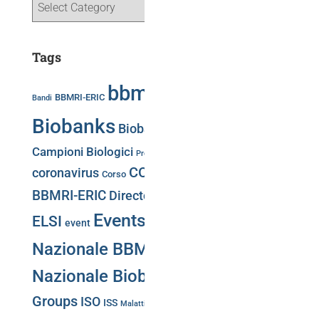
Tags
bbmri.it
Biobancaggio
BBMRI-ERIC
Bandi
Biobanks
Biobank Week
Biobank Week 2019
Campioni Biologici
Press release
Convegni
COVID-19
Directory
coronavirus
Corso
CS-IT
BBMRI-ERIC
Directory BBMRi.it
eatris
ecrin
Events
Giornata
ELSI
event
Nazionale BBMRI.it
Giornata
Nazionale Biobanche
Working
Groups
ISO
Negotiator
ISS
Malattie Rare
Meeting