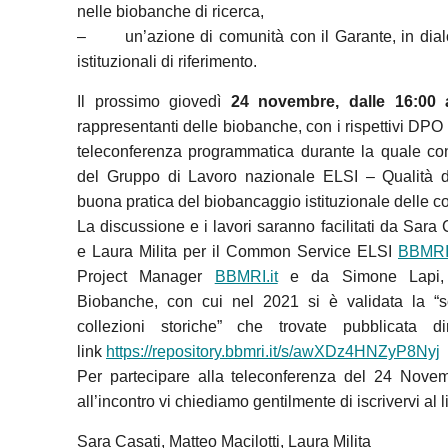
nelle biobanche di ricerca,
– un’azione di comunità con il Garante, in dialog
istituzionali di riferimento.
Il prossimo giovedì
24 novembre, dalle 16:00 a
rappresentanti delle biobanche, con i rispettivi DPO
teleconferenza programmatica durante la quale co
del Gruppo di Lavoro nazionale ELSI – Qualità 
buona pratica del biobancaggio istituzionale delle co
La discussione e i lavori saranno facilitati da Sara 
e Laura Milita per il Common Service ELSI
BBMRI.
Project Manager
BBMRI.it
e da Simone Lapi, d
Biobanche, con cui nel 2021 si è validata la “s
collezioni storiche” che trovate pubblicata d
link
https://repository.bbmri.it/s/awXDz4HNZyP8Nyj
Per partecipare alla teleconferenza del 24 Novemb
all’incontro vi chiediamo gentilmente di iscrivervi a
Sara Casati, Matteo Macilotti, Laura Milita