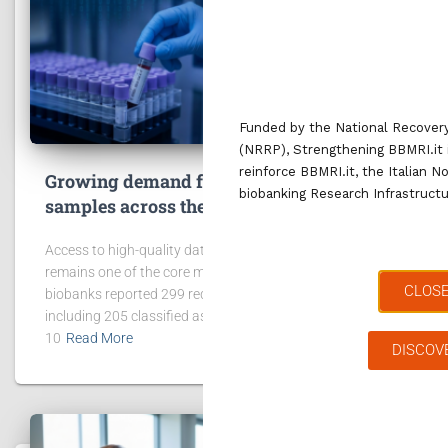
Funded by the National Recovery
(NRRP), Strengthening BBMRI.it i
reinforce BBMRI.it, the Italian 
Growing demand for access to data and
biobanking Research Infrastruct
samples across the BBMRI.it network
Access to high-quality data and biological samples
remains one of the core missions of BBMRI.it. In 2025, 42
CLOS
biobanks reported 299 requests for data and samples,
including 205 classified as “project request”. In addition,
10
Read More
DISCOV