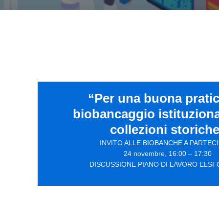
“Per una buona pratic
biobancaggio istituziona
collezioni storich
INVITO ALLE BIOBANCHE A PARTEC
24 novembre, 16:00 – 17:30
DISCUSSIONE PIANO DI LAVORO ELSI-