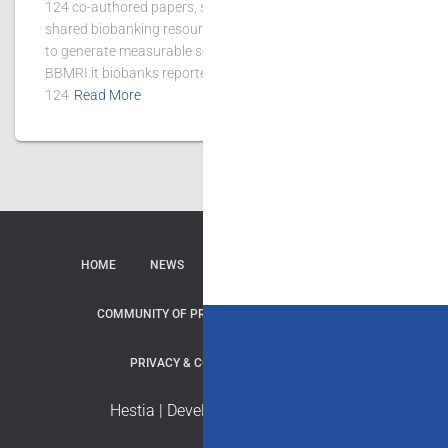
124 co-authored papers, showing the scientific value of
shared biobanking resources. BBMRI.it biobanks continue
to generate measurable scientific impact. In 2025,
BBMRI.it biobanks reported 167 publications, of which
124
Read More
HOME
NEWS
CONTACTS
SERVICES
COMMUNITY OF PRACTICE
REPOSITORY
PRIVACY & COOKIE
CREDITS
Hestia | Developed by
ThemeIsle