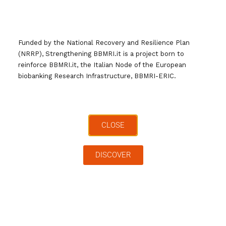
Post Research 2 Business 27/06/24
Funded by the National Recovery and Resilience Plan
(NRRP), Strengthening BBMRI.it is a project born to
reinforce BBMRI.it, the Italian Node of the European
È in corso l’evento R2B – Research to Business, una due giorni ricca
biobanking Research Infrastructure, BBMRI-ERIC.
di presentazioni, incontri e scambi tra l’ambito della ricerca e quello
dell’impresa, nella cornice della Fiera di Bologna. Il progetto PNRR
Strengthening BBMRI.it ha trovato spazio nel contesto del CIRI
Scienze della Vita dell’Università di Bologna, presso
Read More
CLOSE
By
webmaster
,
2 years
ago
DISCOVER