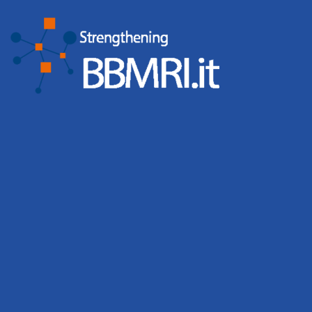
Scienza (Aula Sironi, Edificio U4), dalle 10:00 alle 18:00. Sarà
l’occasione per discutere insieme e condividere le opportunità dei
bandi del Progetto PNRR-BBMRI aperti a tutte le biobanche. Metti in
agenda
Read More
By
webmaster
,
3 years
ago